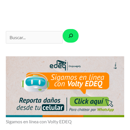
B
u
s
c
a
r
Sigamos en línea con Volty EDEQ