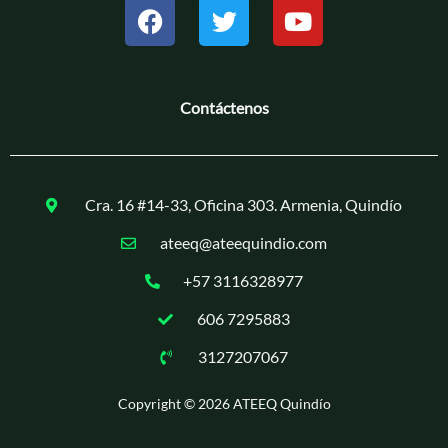
b
t
u
o
e
b
o
r
e
k
Contáctenos
Cra. 16 #14-33, Oficina 303. Armenia, Quindío
ateeq@ateequindio.com
+57 3116328977
606 7295883
3127207067
Copyright © 2026 ATEEQ Quindío